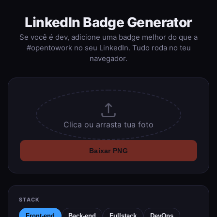
LinkedIn Badge Generator
Se você é dev, adicione uma badge melhor do que a
#opentowork no seu LinkedIn. Tudo roda no teu
navegador.
Clica ou arrasta tua foto
Baixar PNG
STACK
Front-end
Back-end
Fullstack
DevOps